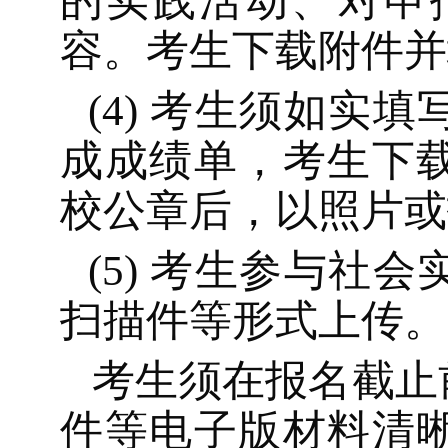
的实践活动、对申
容。考生
下载
附件
并
(4)
考生须如实填
成
成绩单，
考生下
校公章后
，以照片或
(5)
考生参与社会
扫描件
等
形式上传
。
考生须在报名截止
件
等
电子版材料
清