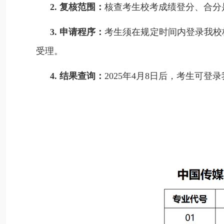
2.
复核
范围：
核查考生校考成绩
登分
、
合分
3.
申请程序：
考生
须
在
规定
时间内
登录我校
受理。
4.
结果查询：
2025
年
4
月
8
日
后，考生可登录