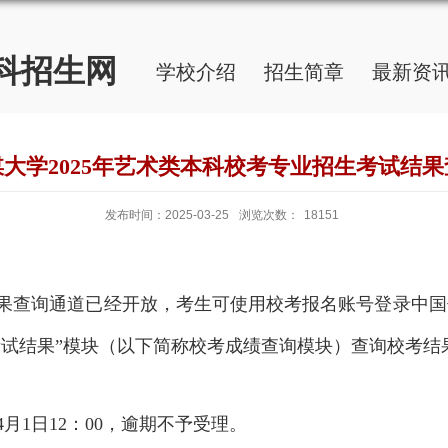
科招生网
学校介绍
招生简章
最新资
大学2025年艺术类本科校考专业招生考试结
发布时间：2025-03-25
浏览次数：
18151
果
查询通道已经开放，考生可使用校考报名账号登录中国
考试结果
”
模块
（
以下简称校考成绩查询模块
）
查询
校考
结
4
月
1
日
12
：
00
，逾期不予受理。