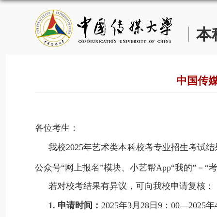
本
中国传媒
各位考生：
我校
2025
年艺术类本科校考专业招生考试
结
公众号
“
网上报名
”
模块、小艺帮
App“
我的
”
－
“
若对校考
结果
有异议，可向我校申请
复核
：
1.
申请时间：
202
5
年
3
月
28
日
9
：
00
—
2025
年